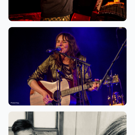
Electro Pop
Expérimental
Folk
MAËL ISAAC
Chanson Antifolk
Folk Scandée
MALé