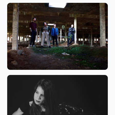
Metal Alternatif
AHNA
Garage
Noise Rock
Post-Punk
ANNE HOSER