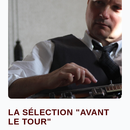
Indie Rock
LA SÉLECTION "AVANT
TOM BACK
LE TOUR"