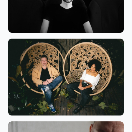
Dream Pop
Indie Rock
SILENT BELLS
Alternative
Neo-Soul
SILENT CURE