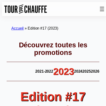
Aller
au
contenu
Accueil
»
Edition #17 (2023)
Découvrez toutes les
promotions
2023
2021-2022
2024
2025
2026
Edition #17