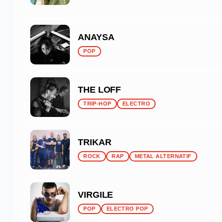
ANAYSA
POP
THE LOFF
TRIP-HOP
ELECTRO
TRIKAR
ROCK
RAP
METAL ALTERNATIF
VIRGILE
POP
ELECTRO POP