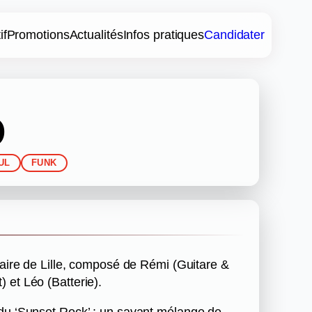
if
Promotions
Actualités
Infos pratiques
Candidater
O
UL
FUNK
inaire de Lille, composé de Rémi (Guitare &
 et Léo (Batterie).
 du ‘Sunset Rock’ : un savant mélange de