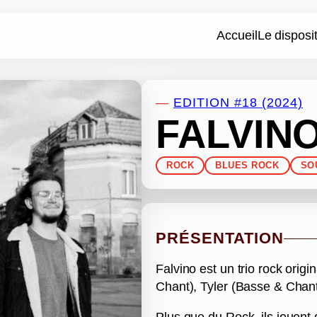
Accueil
Le disposit
—
EDITION #18 (2024)
FALVIN
ROCK
BLUES ROCK
SO
PRÉSENTATION
Falvino est un trio rock orig
Chant), Tyler (Basse & Chant)
Plus que du Rock, ils jouent