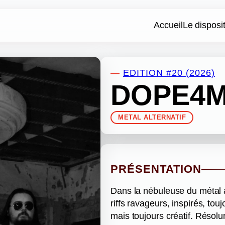
Accueil
Le disposit
—
EDITION #20 (2026)
DOPE4M
METAL ALTERNATIF
PRÉSENTATION
Dans la nébuleuse du métal a
riffs ravageurs, inspirés, to
mais toujours créatif. Résol