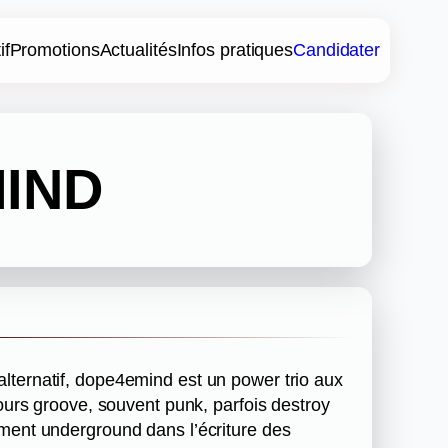
if
Promotions
Actualités
Infos pratiques
Candidater
IND
lternatif, dope4emind est un power trio aux
ujours groove, souvent punk, parfois destroy
ument underground dans l’écriture des