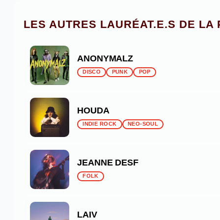
LES AUTRES LAURÉAT.E.S DE LA
ANONYMALZ
DISCO
PUNK
POP
HOUDA
INDIE ROCK
NEO-SOUL
JEANNE DESF
FOLK
LAIV